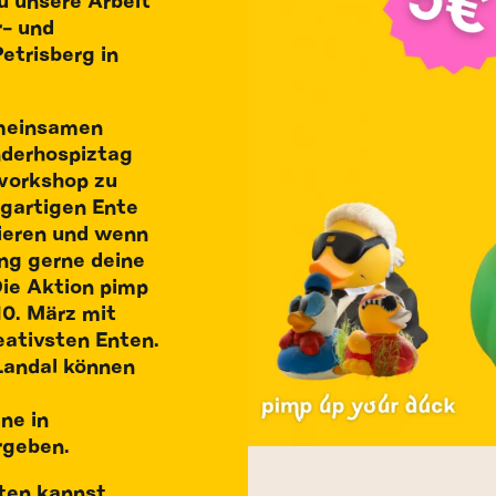
u unsere Arbeit
r- und
etrisberg in
meinsamen
derhospiztag
 workshop zu
igartigen Ente
rieren und wenn
ing gerne deine
Die Aktion pimp
10. März mit
eativsten Enten.
Landal können
ne in
rgeben.
ten kannst,