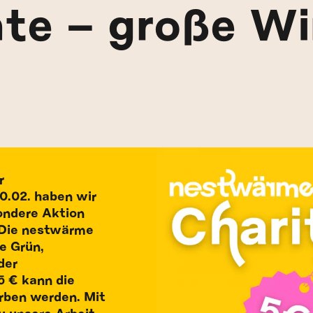
nte – große W
r
0.02. haben wir
ondere Aktion
: Die nestwärme
e Grün,
der
5 € kann die
rben werden. Mit