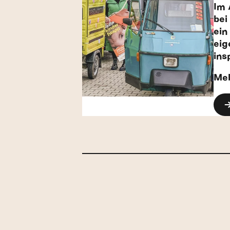
Im 
bei
ein
eig
ins
Mel