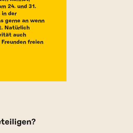
am 24. und 31.
in der
ns gerne an wenn
. Natürlich
vität auch
 Freunden freien
teiligen?