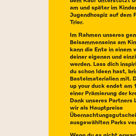
dem Kauf unterstützt d
am und später im Kinde
Jugendhospiz auf dem P
Trier.
Im Rahmen unseres ge
Beisammenseins am Kin
kann die Ente in einem
deiner eigenen und einz
werden. Lass dich inspi
du schon Ideen hast, br
Bastelmaterialien mit. 
up your duck endet am 
einer Prämierung der kr
Dank unseres Partners 
wir als Hauptpreise
Übernachtungsgutschei
ausgewählten Parks ve
Wenn du es nicht erwar