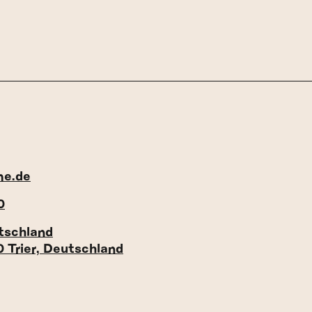
me.de
0
tschland
0 Trier, Deutschland