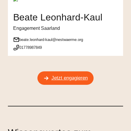
Beate Leonhard-Kaul
Engagement Saarland
beate.leonhard-kaul@nestwaerme.org
01778987849
Jetzt engagieren