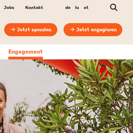
Suche
Jobs
Kontakt
de
lu
at
Jetzt spenden
Jetzt engagieren
Engagement