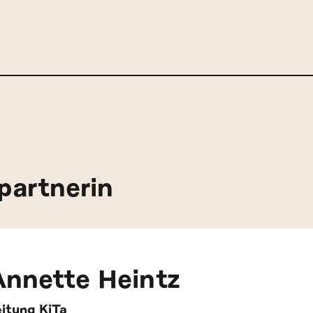
partnerin
Annette Heintz
eitung KiTa