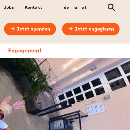
Suche
Jobs
Kontakt
de
lu
at
Jetzt spenden
Jetzt engagieren
Engagement