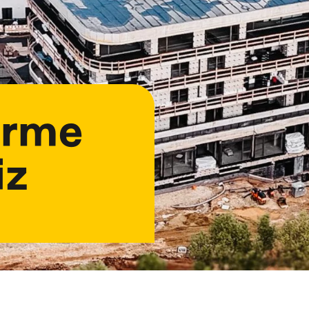
ärme
iz