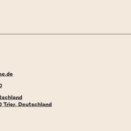
me.de
0
tschland
0 Trier, Deutschland