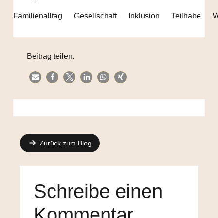
Familienalltag
Gesellschaft
Inklusion
Teilhabe
W
Beitrag teilen:
Zurück zum Blog
Schreibe einen
Kommentar