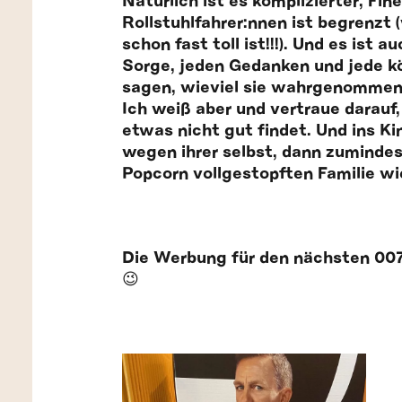
Natürlich ist es komplizierter, Fi
Rollstuhlfahrer:nnen ist begrenzt
schon fast toll ist!!!). Und es ist
Sorge, jeden Gedanken und jede kö
sagen, wieviel sie wahrgenommen h
Ich weiß aber und vertraue darauf
etwas nicht gut findet. Und ins K
wegen ihrer selbst, dann zumindest
Popcorn vollgestopften Familie wi
Die Werbung für den nächsten 007 f
😉