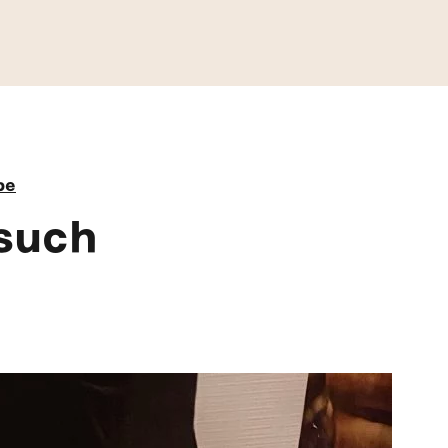
be
such