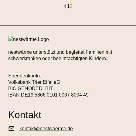
Zurück zur letzten Seite
Gehe zur Seite
1
Gehe zur Seite
2
nestwärme unterstützt und begleitet Familien mit
schwerkranken oder beeinträchtigten Kindern.
Spendenkonto:
Volksbank Trier Eifel eG
BIC GENODED1BIT
IBAN DE19 5866 0101 0007 8004 49
Kontakt
kontakt@nestwaerme.de