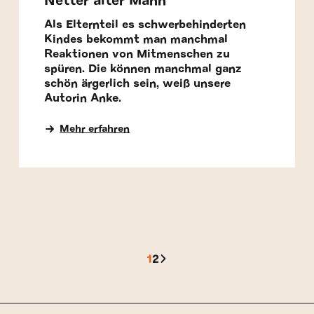
Netter alter Mann
Als Elternteil es schwerbehinderten
Kindes bekommt man manchmal
Reaktionen von Mitmenschen zu
spüren. Die können manchmal ganz
schön ärgerlich sein, weiß unsere
Autorin Anke.
Mehr erfahren
Gehe
Gehe zur Seite
1
Gehe zur Seite
2
zur
nächsten
Seite